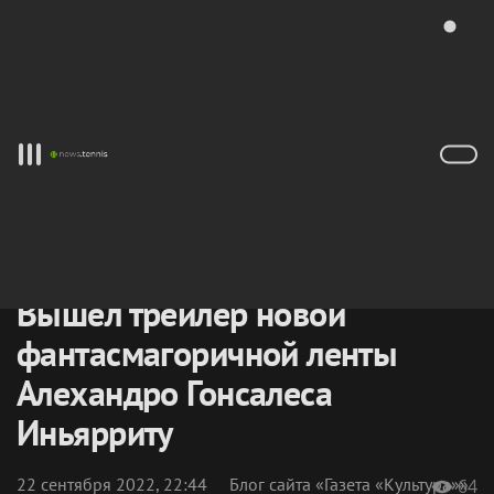
Весь ТЕННИС сегодня
News.Tennis
—
википедия
новостей тенниса
Теннисисты
/
Алехандро
ГОНСАЛЕС
/
Вышел трейлер новой
фантасмагоричной ленты
Алехандро Гонсалеса
Иньярриту
22 сентября 2022, 22:44
Блог сайта «Газета «Культура»»
64