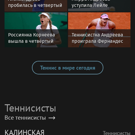
Олимпийская чемпионка Моника Пуиг
объявила о завершении карьеры
News.tennis
Теннис в мире сегодня
Александрова
Мирра Андреева
пробилась в четвертый
уступила Лейле
круг турнира WTA 1000
Фернандес в третьем
в Торонто
круге WTA 1000
в Торонто
Россиянка Корнеева
Теннисистка Андреева
вышла в четвёртый
проиграла Фернандес
круг турнира WTA в
на турнире WTA-1000 в
Торонто
Торонто