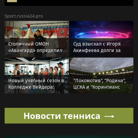
«Бавария» — «Астон Вилла»: во сколько начало
товарищеского матча, где смотреть
трансляцию
Все виды спорта на
Sportsweek.org
Sport.russia24.pro
Столичный ОМОН
Суд взыскал с Игоря
«Авангард» определил
Акинфеева долги за