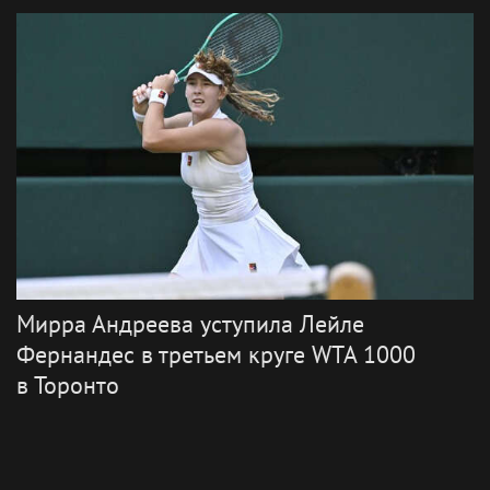
Циципас – судье по ходу матча с
Фонсекой: «Вы видели этот отскок? Это
же «Мастерс», а не общественный корт»
Турниры
WTA
Теннисисты