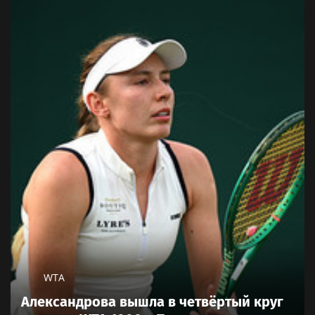
лучших в рукопашном
коммунальные услуги
бою
Новый учебный сезон в
"Локомотив", "Родина",
Колледже Вейдера:
ЦСКА и "Коринтианс
стартовали очные
Паулиста" разыграют
программы подготовки
UTLC CUP — 2026
фитнес-тренеров и
Новости тенниса
специалистов
индустрии здоровья