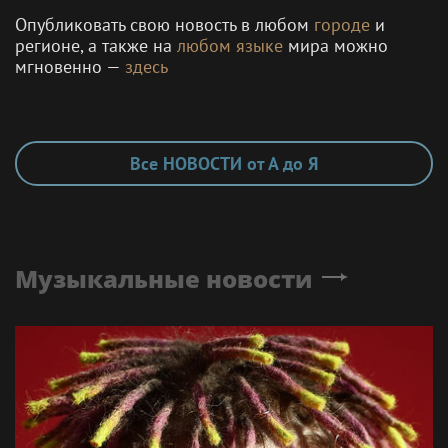
турнирах, событиях из мира тенниса в новостной
ленте с ежеминутным обновлением в календарном
формате
24/7
на основе авторской технологичной
информационно-поисковой системы
Smi24.net
с
возможностью мгновенной публикации
тематического контента в режиме
Free Public
News.Tennis
— совместный проект с партнёрскими
новостными спортивными сайтами
SportsWeek.org
(википедия спортивных новостей на девяти языках)
и гео-платформой
Russia24.pro
(спорт в регионах,
новости, мероприятия, слухи, сплетни из жизни
звёзд спорта и другое).
Опубликовать свою новость в любом
городе
и
регионе, а также на
любом языке
мира можно
мгновенно —
здесь
Все НОВОСТИ от А до Я