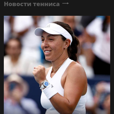
Мирра Андреева уступила Лейле
Фернандес в третьем круге WTA 1000
в Торонто
Новости тенниса