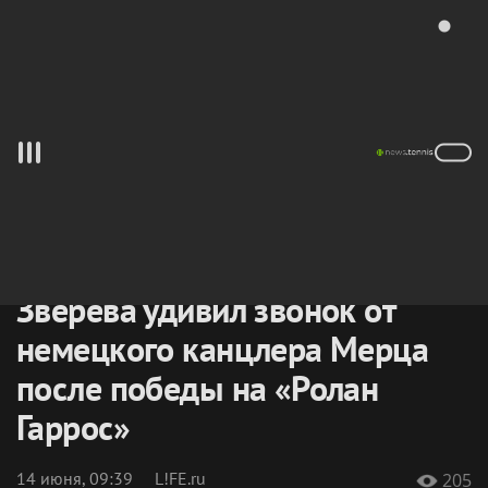
Весь ТЕННИС сегодня
News.Tennis
—
википедия
новостей тенниса
Теннисисты
/
Александр
ЗВЕРЕВ
/
Зверева удивил звонок от
немецкого канцлера Мерца
после победы на «Ролан
Гаррос»
14 июня, 09:39
L!FE.ru
205