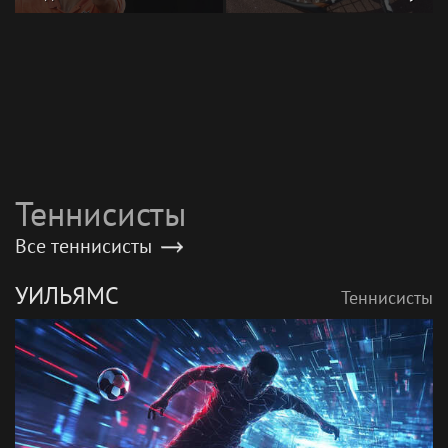
место в рейтинге ATP
Лютову с Марией
Шараповой
Теннисисты
Все теннисисты
УИЛЬЯМС
Теннисисты