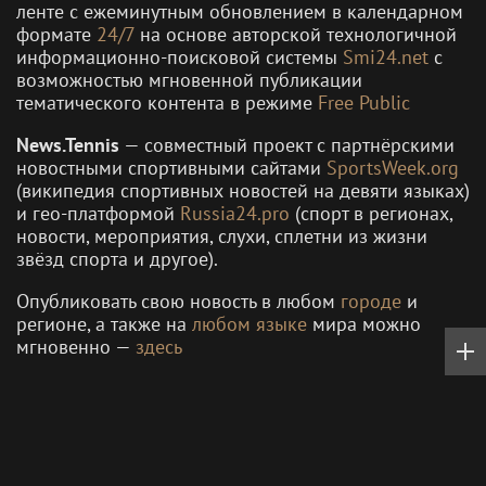
ленте с ежеминутным обновлением в календарном
формате
24/7
на основе авторской технологичной
информационно-поисковой системы
Smi24.net
с
возможностью мгновенной публикации
тематического контента в режиме
Free Public
News.Tennis
— совместный проект с партнёрскими
новостными спортивными сайтами
SportsWeek.org
(википедия спортивных новостей на девяти языках)
и гео-платформой
Russia24.pro
(спорт в регионах,
новости, мероприятия, слухи, сплетни из жизни
звёзд спорта и другое).
Опубликовать свою новость в любом
городе
и
регионе, а также на
любом языке
мира можно
мгновенно —
здесь
Все НОВОСТИ от А до Я