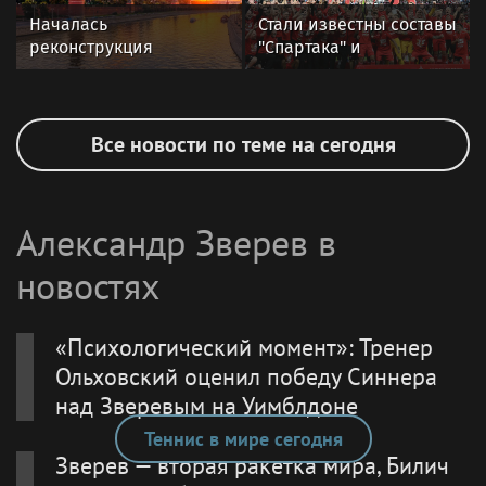
wild
Началась
Стали известны составы
реконструкция
"Спартака" и
спортивного комплекса
"Оренбурга" на матч
в Крылатском
Кубка России
Все новости по теме на сегодня
Александр Зверев в
новостях
«Психологический момент»: Тренер
Ольховский оценил победу Синнера
над Зверевым на Уимблдоне
Теннис в мире сегодня
Зверев — вторая ракетка мира, Билич