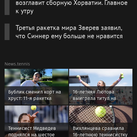
возглавит сборную Хорватии. Главное
к утру
Третья ракетка мира Зверев заявил,
что Синнер ему больше не нравится
News.tennis
Бублик сменил корт на
16-летняя Лютова
хруст: 11-я ракетка
выиграла титул на
мира зажгла на Дне
турнире WTA-250 в
Огурца в Суздале
Мемфисе
Теннисист Медведев
Вихлянцева сравнила
поднялся на шестое
16-летнюю теннисистку