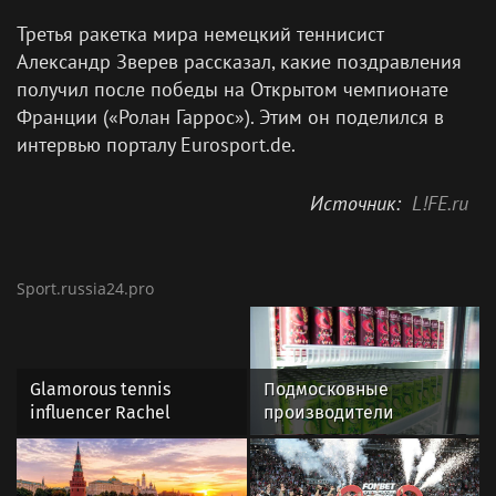
Третья ракетка мира немецкий теннисист
Александр Зверев рассказал, какие поздравления
получил после победы на Открытом чемпионате
Франции («Ролан Гаррос»). Этим он поделился в
интервью порталу Eurosport.de.
Источник:
L!FE.ru
Sport.russia24.pro
Glamorous tennis
Подмосковные
influencer Rachel
производители
Stuhlmann braves cold
обеспечат напитками
in revealing low-cut top
участников выставки
and skirt sending fans
«День поля»