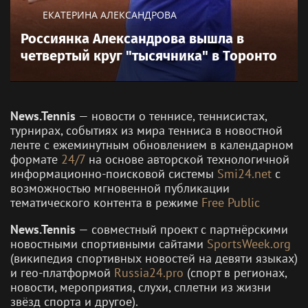
ЕКАТЕРИНА АЛЕКСАНДРОВА
Россиянка Александрова вышла в
четвертый круг "тысячника" в Торонто
News.Tennis
— новости о теннисе, теннисистах,
турнирах, событиях из мира тенниса в новостной
ленте с ежеминутным обновлением в календарном
формате
24/7
на основе авторской технологичной
информационно-поисковой системы
Smi24.net
с
возможностью мгновенной публикации
тематического контента в режиме
Free Public
News.Tennis
— совместный проект с партнёрскими
новостными спортивными сайтами
SportsWeek.org
(википедия спортивных новостей на девяти языках)
и гео-платформой
Russia24.pro
(спорт в регионах,
новости, мероприятия, слухи, сплетни из жизни
звёзд спорта и другое).