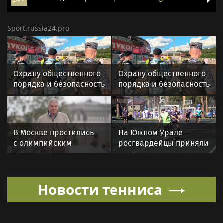
Sport.russia24.pro
Охрану общественного
Охрану общественного
порядка и безопасность
порядка и безопасность
на футбольном матче в
на футбольном матче в
Москве обеспечила
Москве обеспечила
Росгвардия (видео)
Росгвардия
В Москве простились
На Южном Урале
с олимпийским
росгвардейцы приняли
чемпионом Иваном
участие в спортивных
Едешко
состязаниях,
приуроченных ко Дню
Новости тенниса
физкультурника