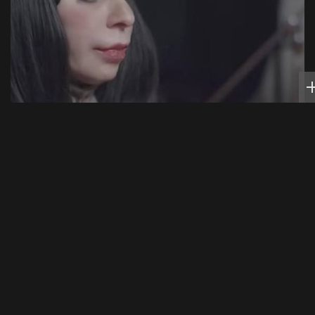
ЖАННА АГУЗАРОВА
Молодой человек, который был на
отдыхе с Агузаровой, опроверг роман с
певицей
Спорт в России и мире