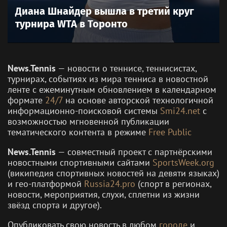
Диана Шнайдер вышла в третий круг
турнира WTA в Торонто
News.Tennis
— новости о теннисе, теннисистах,
турнирах, событиях из мира тенниса в новостной
ленте с ежеминутным обновлением в календарном
формате
24/7
на основе авторской технологичной
информационно-поисковой системы
Smi24.net
с
возможностью мгновенной публикации
тематического контента в режиме
Free Public
News.Tennis
— совместный проект с партнёрскими
новостными спортивными сайтами
SportsWeek.org
(википедия спортивных новостей на девяти языках)
и гео-платформой
Russia24.pro
(спорт в регионах,
новости, мероприятия, слухи, сплетни из жизни
звёзд спорта и другое).
Опубликовать свою новость в любом
городе
и