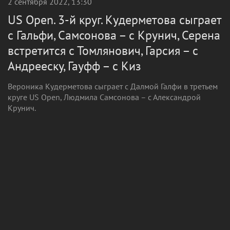
2 сентября 2022, 13:30
US Open. 3-й круг. Кудерметова сыграет
с Гальфи, Самсонова – с Крунич, Серена
встретится с Томлянович, Гарсия – с
Андрееску, Гауфф – с Киз
Вероника Кудерметова сыграет с Далмой Галфи в третьем
круге US Open, Людмила Самсонова – с Александрой
Крунич.