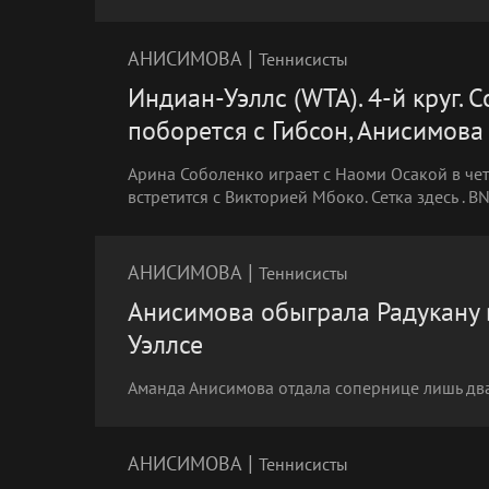
|
АНИСИМОВА
Теннисисты
Индиан-Уэллс (WTA). 4-й круг. 
поборется с Гибсон, Анисимова 
Арина Соболенко играет с Наоми Осакой в чет
встретится с Викторией Мбоко. Сетка здесь . B
|
АНИСИМОВА
Теннисисты
Анисимова обыграла Радукану в
Уэллсе
Аманда Анисимова отдала сопернице лишь дв
|
АНИСИМОВА
Теннисисты