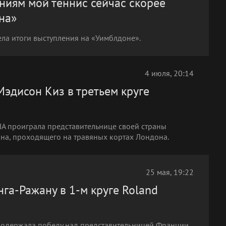
иям мой теннис сейчас скорее
на»
ла итоги выступления на «Уимблдоне».
4 июля, 20:14
эдисон Киз в третьем круге
А проиграла представительнице своей страны
она, проходящего на травяных кортах Лондона.
25 мая, 19:22
га-Ражану в 1-м круге Roland
 одержала победу над представительницей Франции