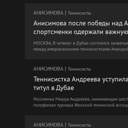
|
АНИСИМОВА
Теннисисты
Анисимова после победы над Ан
спортсменки одержали важную
МОСКВА, В четверг в Дубае состоялся захват
между американскими теннисистками Амандо
|
АНИСИМОВА
Теннисисты
Теннисистка Андреева уступил
титул в Дубае
Россиянка Мирра Андреева, занимающая шесто
полуфинал турнира Женской теннисной ассоци
|
АНИСИМОВА
Теннисисты