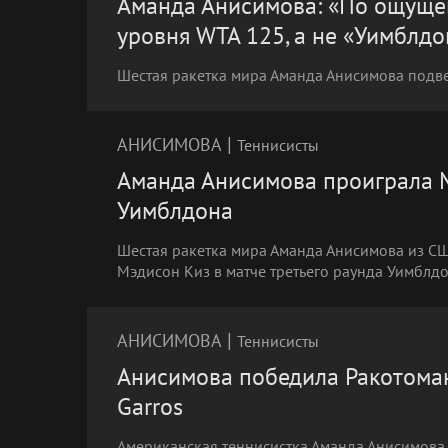
Аманда Анисимова: «По ощущен
уровня WTA 125, а не «Уимблдо
Шестая ракетка мира Аманда Анисимова подве
|
АНИСИМОВА
Теннисисты
Аманда Анисимова проиграла М
Уимблдона
Шестая ракетка мира Аманда Анисимова из СШ
Мэдисон Киз в матче третьего раунда Уимблд
|
АНИСИМОВА
Теннисисты
Анисимова победила Ракотоман
Garros
Американская теннисистка Аманда Анисимова