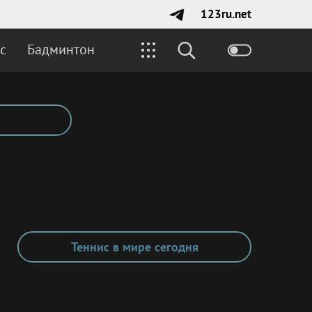
123ru.net
с
Бадминтон
Теннис в мире сегодня