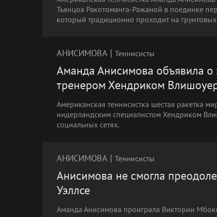
Тьянцоа Ракотоманга-Ражаной в поединке пе
который традиционно проходит на грунтовых
|
АНИСИМОВА
Теннисисты
Аманда Анисимова объявила о 
тренером Хендриком Влишоуе
Американская теннисистка шестая ракетка ми
нидерландским специалистом Хендриком Влиш
социальных сетях.
|
АНИСИМОВА
Теннисисты
Анисимова не смогла преодоле
Уэллсе
Аманда Анисимова проиграла Виктории Мбок