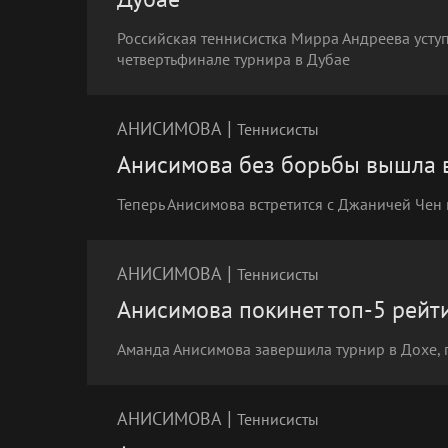
Российская теннисистка Мирра Андреева усту
четвертьфинале турнира в Дубае
|
АНИСИМОВА
Теннисисты
Анисимова без борьбы вышла в 
Теперь Анисимова встретится с Джаничей Чен 
|
АНИСИМОВА
Теннисисты
Анисимова покинет топ-5 рейт
Аманда Анисимова завершила турнир в Дохе,
|
АНИСИМОВА
Теннисисты