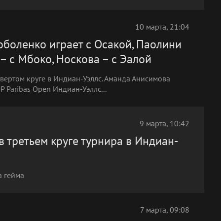
10 марта, 21:04
Соболенко играет с Осакой, Паолини
– с Мбоко, Носкова – с Эалой
вертом круге в Индиан-Уэллс. Аманда Анисимова
NP Paribas Open Индиан-Уэллс...
9 марта, 10:42
 третьем круге турнира в Индиан-
а гейма
7 марта, 09:08