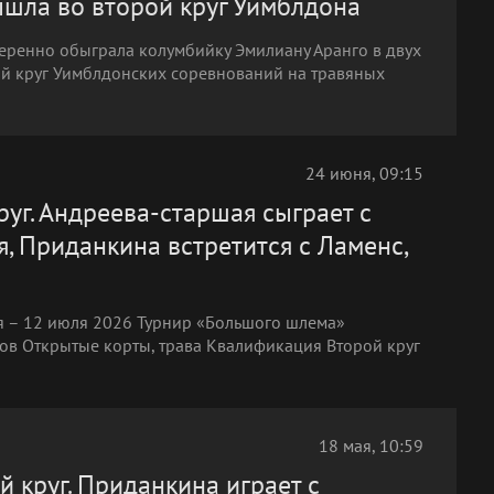
ышла во второй круг Уимблдона
веренно обыграла колумбийку Эмилиану Аранго в двух
рой круг Уимблдонских соревнований на травяных
24 июня, 09:15
руг. Андреева-старшая сыграет с
я, Приданкина встретится с Ламенс,
 – 12 июля 2026 Турнир «Большого шлема»
ов Открытые корты, трава Квалификация Второй круг
18 мая, 10:59
й круг. Приданкина играет с