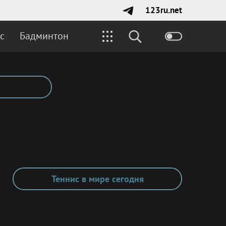
123ru.net
с
Бадминтон
Теннис в мире сегодня