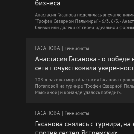
бизнеса
Анастасия Гасанова поделилась впечатлениям
"Трофеи Северной Пальмиры" - 6/3, 6/3. - Анас
близки или далеки от своей идеальной форм
|
ГАСАНОВА
Теннисисты
Анастасия Гасанова - о победе
сета почувствовала уверенност
208-я ракетка мира Анастасия Гасанова прок
Потаповой на турнире "Трофеи Северной Пальми
Мыскиной] и команде удалось победить.
|
ГАСАНОВА
Теннисисты
Гасанова снялась с турнира, на
против сестер Ястремских