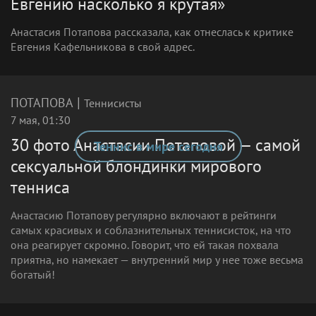
Евгению насколько я крутая»
Анастасия Потапова рассказала, как отнеслась к критике
Евгения Кафельникова в свой адрес.
|
ПОТАПОВА
Теннисисты
7 мая, 01:30
30 фото Анастасии Потаповой — самой
Теннис в мире сегодня
сексуальной блондинки мирового
тенниса
Анастасию Потапову регулярно включают в рейтинги
самых красивых и соблазнительных теннисисток, на что
она реагирует скромно. Говорит, что ей такая похвала
приятна, но намекает — внутренний мир у нее тоже весьма
богатый!