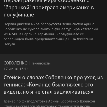
Первая ракетка мира Соболенко с
"баранкой" проиграла американке в
полуфинале
Первая ракетка мира белорусская теннисистка Арина
Соболенко не сумела выйти в финал турнира категории
WTA-500 в Берлине, Германия. В полуфинале ее
соперницей была представительница США Джессика
Пегула.
|
СОБОЛЕНКО
Теннисисты
17 июня, 13:11
Стейси о словах Соболенко про уход из
тенниса: «Команде было тяжело это
видеть, но я не стал зацикливаться»
Тренер по физподготовке Арины Соболенко Джейсон
Стейси высказался об интервью теннисистки после