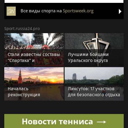
Все виды спорта на
Sportsweek.org
Sport.russia24.pro
Стали известны составы
Лучшими бойцами
"Спартака" и
Уральского округа
"Оренбурга" на матч
Росгвардии стали
Кубка России
военнослужащие
озерского соединения
по охране важных
Началась
Ликсутов: 17 участков
государственных
реконструкция
для безопасного отдыха
объектов
спортивного комплекса
и водного спорта
в Крылатском
определили в Москве
Новости тенниса