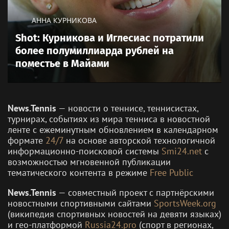
АННА КУРНИКОВА
Shot: Курникова и Иглесиас потратили
более полумиллиарда рублей на
поместье в Майами
News.Tennis
— новости о теннисе, теннисистах,
турнирах, событиях из мира тенниса в новостной
ленте с ежеминутным обновлением в календарном
формате
24/7
на основе авторской технологичной
информационно-поисковой системы
Smi24.net
с
возможностью мгновенной публикации
тематического контента в режиме
Free Public
News.Tennis
— совместный проект с партнёрскими
новостными спортивными сайтами
SportsWeek.org
(википедия спортивных новостей на девяти языках)
и гео-платформой
Russia24.pro
(спорт в регионах,