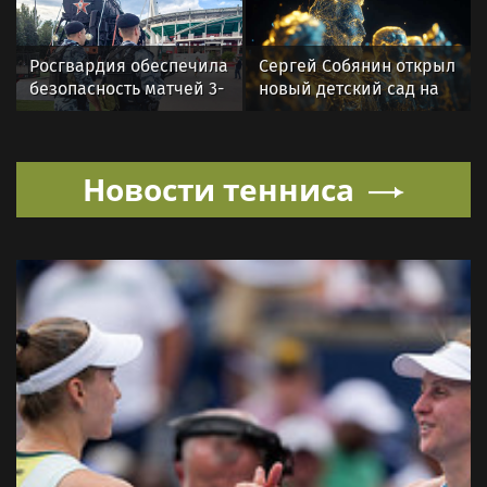
матча с «Краснодаром»
матч 3-го тура РПЛ
Росгвардия обеспечила
Сергей Собянин открыл
безопасность матчей 3-
новый детский сад на
го тура РПЛ в Москве
300 мест в Москве
Новости тенниса