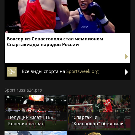
Боксер из Севастополя стал чемпионом
Спартакиады народов России
Все виды спорта на
Sportsweek.org
Sport.russia24.pro
Ведущий «Матч ТВ»
"Спартак" и
Евневич назвал
"Краснодар" объявили
«Спартак» фаворитом
стартовые составы на