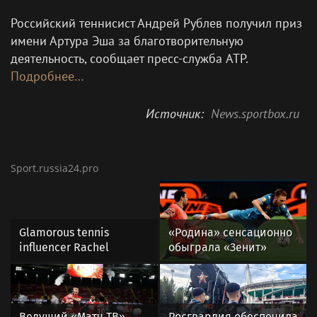
Российский теннисист Андрей Рублев получил приз
имени Артура Эша за благотворительную
деятельность, сообщает пресс‑служба ATP.
Подробнее…
Источник:
News.sportbox.ru
Sport.russia24.pro
Glamorous tennis
«Родина» сенсационно
influencer Rachel
обыграла «Зенит»
Stuhlmann braves cold
и одержала первую
in revealing low-cut top
победу в РПЛ
and skirt sending fans
wild
Ведущий «Матч ТВ»
Росгвардия обеспечила