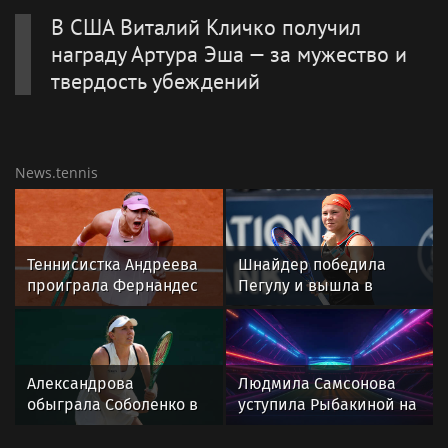
В США Виталий Кличко получил
награду Артура Эша — за мужество и
твердость убеждений
News.tennis
Теннисистка Андреева
Шнайдер победила
проиграла Фернандес
Пегулу и вышла в
на турнире WTA-1000 в
четвертьфинал
Торонто
турнира WTA в Торонто
Александрова
Людмила Самсонова
обыграла Соболенко в
уступила Рыбакиной на
Торонто, ничья ЦСКА и
турнире WTA в Торонто
«Ростова» в РПЛ.