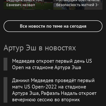
Евневич назвал
безопасность матчей 3-
«Спартак» фаворитом
го тура РПЛ в Москве
матча с «Краснодаром»
Все новости по теме на сегодня
Артур Эш в новостях
Медведев откроет первый день US
Open на стадионе Артура Эша
Даниил Медведев проведёт первый
матч US Open-2022 на стадионе
Артура Эша, Рафаэль Надаль откроет
вечернюю сессию во вторник