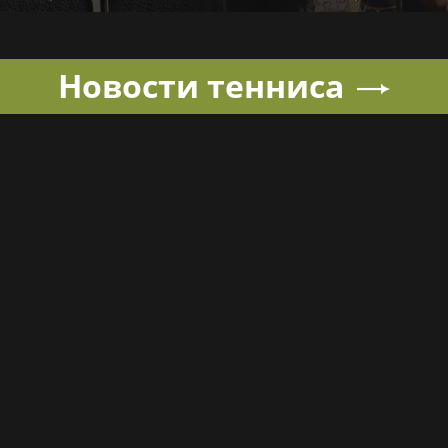
служащие озерского
динамовцам Свердловской
ения по охране важных
области
рственных объектов
Новости тенниса