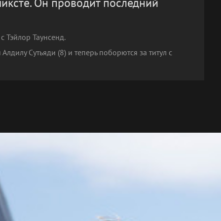
миксте. Он проводит последний
с Тэйлор Таунсенд.
лдилу Сутьяди (8) и теперь поборются за титул с