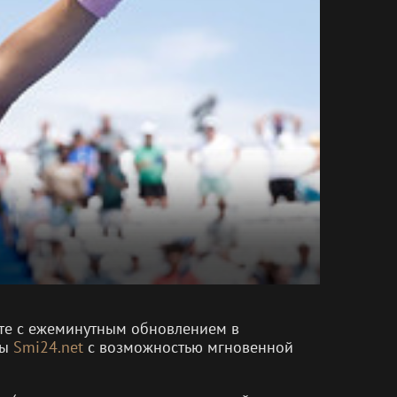
енте с ежеминутным обновлением в
мы
Smi24.net
с возможностью мгновенной