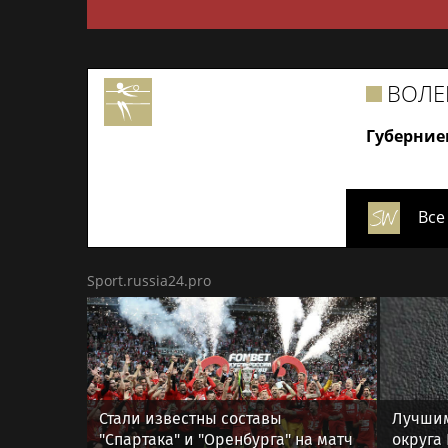
ВОЛЕ
Губерние
Все
Sport.russia24.pro
Стали известны составы
Лучшим
"Спартака" и "Оренбурга" на матч
округа