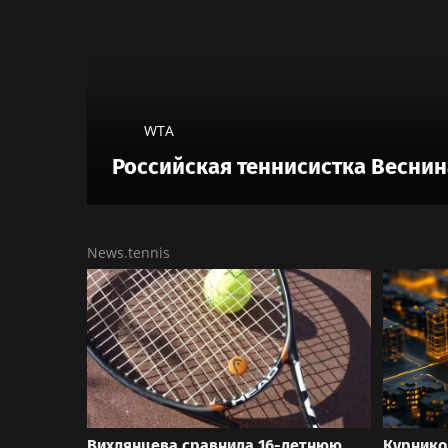
WTA
Российская теннисистка Веснин
News.tennis
Вихлянцева сравнила 16-летнюю
Курнико