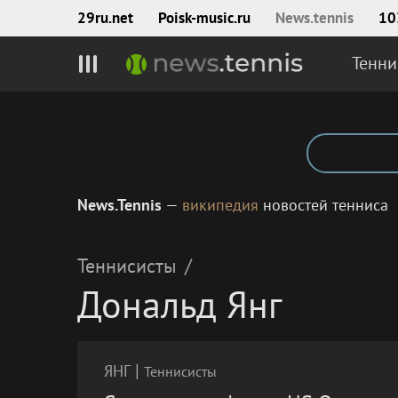
29ru.net
Poisk‑music.ru
News.tennis
10
Тенни
News.Tennis
—
википедия
новостей тенниса
Теннисисты
/
Дональд Янг
|
ЯНГ
Теннисисты