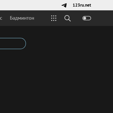
123ru.net
с
Бадминтон