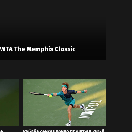
WTA The Memphis Classic
ые
Рублёв сенсационно проиграл 281-й