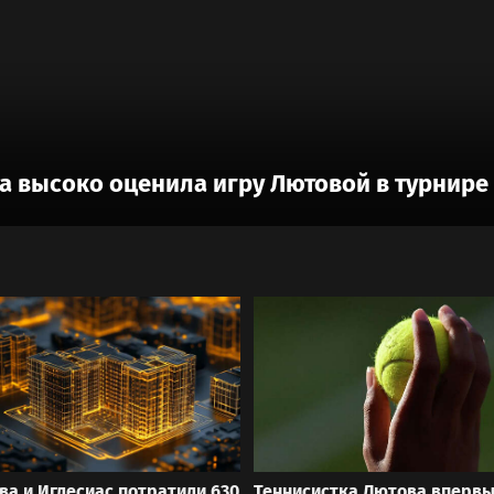
а высоко оценила игру Лютовой в турнире 
ва и Иглесиас потратили 630
Теннисистка Лютова вперв