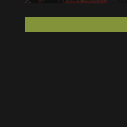
Кубка России
военно
соедин
госуда