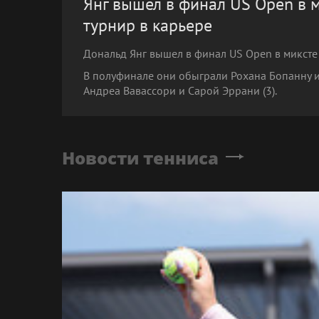
Янг вышел в финал US Open в 
турнир в карьере
Дональд Янг вышел в финал US Open в миксте 
В полуфинале они обыграли Рохана Бопанну и А
Андреа Вавассори и Сарой Эррани (3).
Новости тенниса