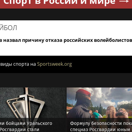
Спорт в России и мире
ЙБОЛ
в назвал причину отказа российских волейболистов
 виды спорта на
Sportsweek.org
и бойцами Уральского
Формулу безопасности пок
 Росгвардии стали
спецназ Росгвардии юным