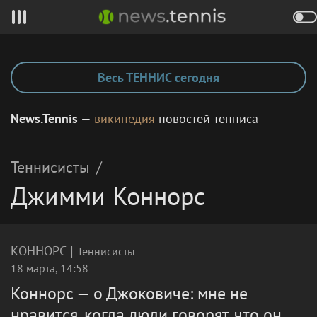
Весь ТЕННИС сегодня
News.Tennis
—
википедия
новостей тенниса
Теннисисты
/
Джимми Коннорс
|
КОННОРС
Теннисисты
18 марта, 14:58
Коннорс — о Джоковиче: мне не
нравится, когда люди говорят, что он