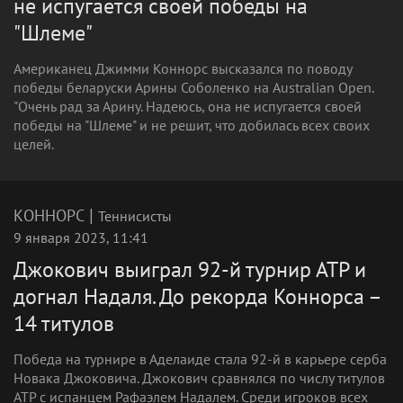
не испугается своей победы на
"Шлеме"
Американец Джимми Коннорс высказался по поводу
победы беларуски Арины Соболенко на Australian Open.
"Очень рад за Арину. Надеюсь, она не испугается своей
победы на "Шлеме" и не решит, что добилась всех своих
целей.
|
КОННОРС
Теннисисты
9 января 2023, 11:41
Джокович выиграл 92-й турнир АТР и
догнал Надаля. До рекорда Коннорса –
14 титулов
Победа на турнире в Аделаиде стала 92-й в карьере серба
Новака Джоковича. Джокович сравнялся по числу титулов
АТР с испанцем Рафаэлем Надалем. Среди игроков всех