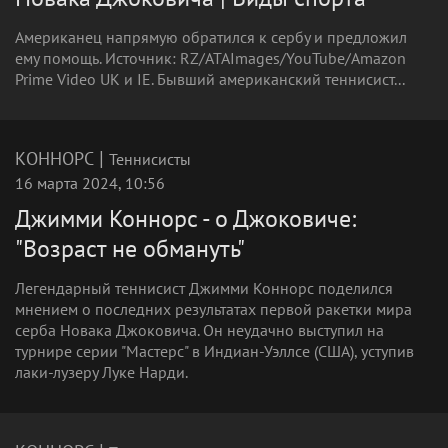
Американец напрямую обратился к сербу и предложил
ему помощь. Источник: RZ/ATAImages/YouTube/Amazon
Prime Video UK и IE. Бывший американский теннисист...
|
КОННОРС
Теннисисты
16 марта 2024, 10:56
Джимми Коннорс - о Джоковиче:
"Возраст не обмануть"
Легендарный теннисист Джимми Коннорс поделился
мнением о последних результатах первой ракетки мира
серба Новака Джоковича. Он неудачно выступил на
турнире серии "Мастерс" в Индиан-Уэллсе (США), уступив
лаки-лузеру Луке Нарди.