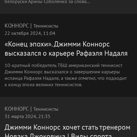
белоруски Арины Соболенко за слова...
|
КОННОРС
Теннисисты
22 октября 2024, 11:04
«Конец эпохи». Джимми Коннорс
высказался о карьере Рафаэля Надаля
10-кратный победитель ТБШ американский теннисист
Джимми Коннорс высказался о завершении карьеры
испанца Рафаэля Надаля, а также отметил, что подходит
к концу эпоха великих теннисистов.
|
КОННОРС
Теннисисты
31 марта 2024, 21:35
Джимми Коннорс хочет стать тренером
Новака Джоковича | Виды спорта