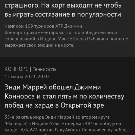
страшного. На корт выходят не чтобы
выиграть состязание в популярности
Чемпион 109 турниров ATP Джимми
Коннорс прокомментировал то, что победительница
соревнований в Индиан-Уэллсе Елена Рыбакина почти не
выражает свои эмоции на корте.
|
КОННОРС
Теннисисты
12 марта 2023, 20:02
Энди Маррей обошёл Джимми
Коннорса и стал пятым по количеству
побед на харде в Открытой эре
55-я ракетка мира Энди Маррей во втором круге
"Мастерса" в Индиан-Уэллсе одержал 491-ю победу на
харде - 6/4, 6/3 против Раду Албота. По количеству побед