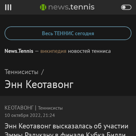
Весь ТЕННИС сегодня
News.Tennis
—
википедия
новостей тенниса
Теннисисты
/
Энн Кеотавонг
|
КЕОТАВОНГ
Теннисисты
10 октября 2022, 21:24
Энн Кеотавонг высказалась об участии
Эммы Радукану в финале Кубка Билли