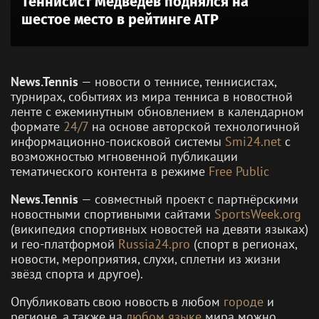
Теннисист Медведев поднялся на
шестое место в рейтинге ATP
News.Tennis
— новости о теннисе, теннисистах,
турнирах, событиях из мира тенниса в новостной
ленте с ежеминутным обновлением в календарном
формате
24/7
на основе авторской технологичной
информационно-поисковой системы
Smi24.net
с
возможностью мгновенной публикации
тематического контента в режиме
Free Public
News.Tennis
— совместный проект с партнёрскими
новостными спортивными сайтами
SportsWeek.org
(википедия спортивных новостей на девяти языках)
и гео-платформой
Russia24.pro
(спорт в регионах,
новости, мероприятия, слухи, сплетни из жизни
звёзд спорта и другое).
Опубликовать свою новость в любом
городе
и
регионе, а также на
любом языке
мира можно