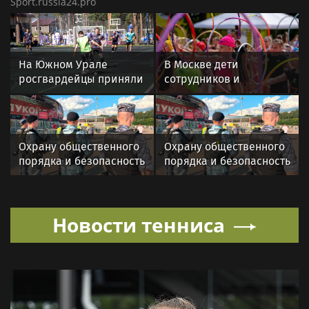
Sport.russia24.pro
На Южном Урале
В Москве дети
росгвардейцы приняли
сотрудников и
участие в спортивных
военнослужащих
состязаниях,
Росгвардии посетили
приуроченных ко Дню
мастер-класс по
физкультурника
художественной
Охрану общественного
Охрану общественного
гимнастике
порядка и безопасность
порядка и безопасность
на футбольном матче в
на футбольном матче в
Москве обеспечила
Москве обеспечила
Росгвардия (видео)
Росгвардия
Новости тенниса