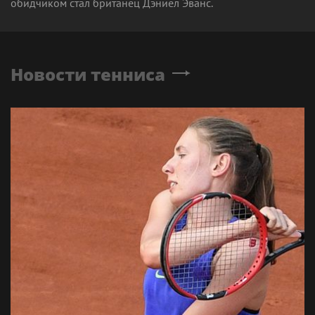
обидчиком стал британец Дэниел Эванс.
Новости тенниса