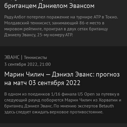
британцем Дэниелом Эвансом
Раду Албот потерпел поражение на турнире ATP в Токио.
Молдавский теннисист, занимающий 86-е место в
мировом рейтинге, проиграл в двух сетах британцу
Дэниелу Эвансу, 25-му номеру ATP.
|
ЭВАНС
Теннисисты
3 сентября 2022, 21:00
Марин Чилич — Дэниэл Эванс: прогноз
на матч 03 сентября 2022
В одном из поединков 1/16 финала US Open за путевку в
следующий раунд поборются Марин Чилич из Хорватии и
британец Дэниел Эванс. По мнению экспертов Betauth
здесь следует ожидать верховое противостояние.