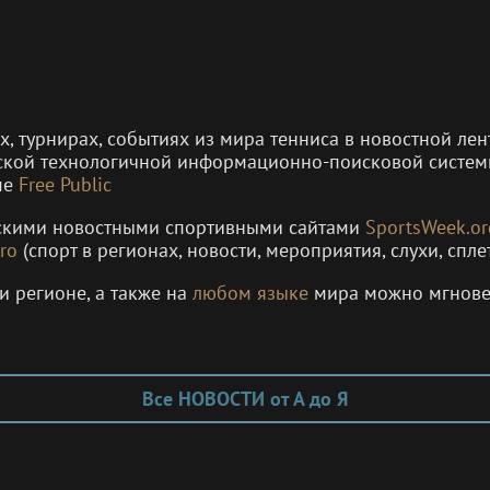
ах, турнирах, событиях из мира тенниса в новостной л
ской технологичной информационно-поисковой систе
ме
Free Public
рскими новостными спортивными сайтами
SportsWeek.or
ro
(спорт в регионах, новости, мероприятия, слухи, спле
и регионе, а также на
любом языке
мира можно мгнов
Все НОВОСТИ от А до Я