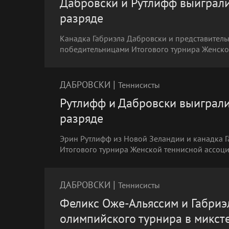
Дабровски и Рутлифф выиграли
разряде
Канадка Габриэла Дабровски и представител
победительницами Итогового турнира Женской
|
ДАБРОВСКИ
Теннисисты
Рутлифф и Дабровски выиграли
разряде
Эрин Рутлифф из Новой Зеландии и канадка 
Итогового турнира Женской теннисной ассоци
|
ДАБРОВСКИ
Теннисисты
Феликс Оже-Альяссим и Габри
олимпийского турнира в микст