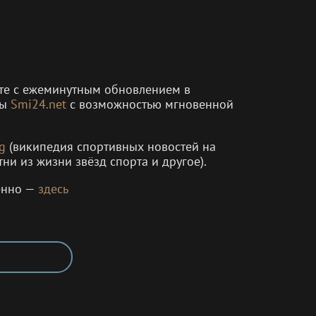
енте с ежеминутным обновлением в
мы
Smi24.net
с возможностью мгновенной
g
(википедия спортивных новостей на
тни из жизни звёзд спорта и другое).
енно —
здесь