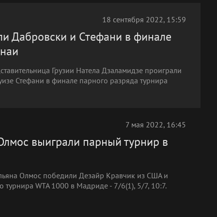
18 сентября 2022, 15:59
ли Дабровски и Стефани в финале
ннаи
дставительница Грузии Натела Дзаламидзе проиграли
уизе Стефани в финале парного разряда турнира
7 мая 2022, 16:45
 Олмос выиграли парный турнир в
ильяна Олмос победили Дезайр Кравчик из США и
урнира WTA 1000 в Мадриде - 7/6(1), 5/7, 10:7.