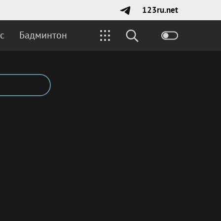
123ru.net
с
Бадминтон