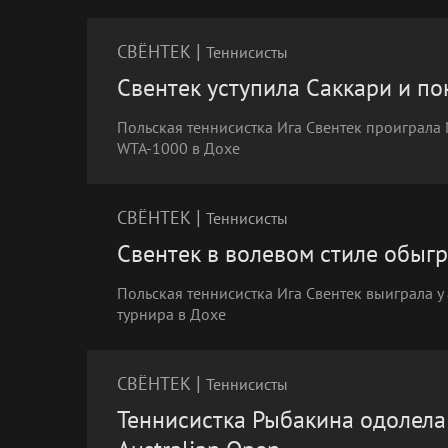
|
СВЁНТЕК
Теннисисты
Свентек уступила Саккари и по
Польская теннисистка Ига Свентек проиграла
WTA-1000 в Дохе
|
СВЁНТЕК
Теннисисты
Свентек в волевом стиле обыгр
Польская теннисистка Ига Свентек выиграла у
турнира в Дохе
|
СВЁНТЕК
Теннисисты
Теннисистка Рыбакина одолела