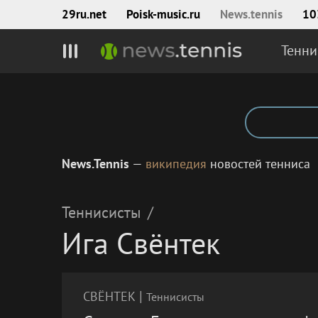
29ru.net
Poisk‑music.ru
News.tennis
10
Тенни
News.Tennis
—
википедия
новостей тенниса
Теннисисты
/
Ига Свёнтек
|
СВЁНТЕК
Теннисисты