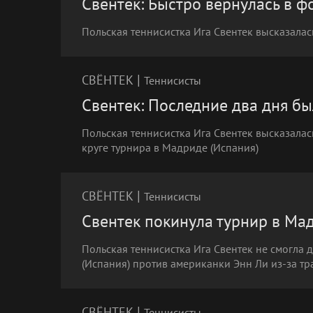
Свентек: Быстро вернулась в ф
Польская теннисистка Ига Свентек высказала
|
СВЁНТЕК
Теннисисты
Свентек: Последние два дня б
Польская теннисистка Ига Свентек высказалас
круге турнира в Мадриде (Испания)
|
СВЁНТЕК
Теннисисты
Свентек покинула турнир в Мад
Польская теннисистка Ига Свентек не смогла д
(Испания) против американки Энн Ли из-за т
|
СВЁНТЕК
Теннисисты