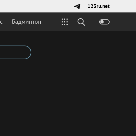
123ru.net
с
Бадминтон