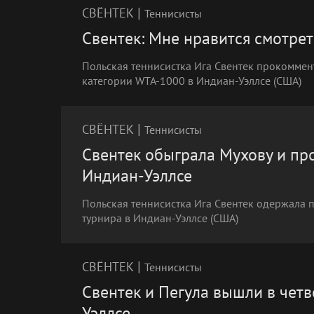
|
СВЁНТЕК
Теннисисты
Свентек: Мне нравится смотрет
Польская теннисистка Ига Свентек прокоммен
категории WTA-1000 в Индиан-Уэллсе (США)
|
СВЁНТЕК
Теннисисты
Свентек обыграла Мухову и про
Индиан-Уэллсе
Польская теннисистка Ига Свентек одержала 
турнира в Индиан-Уэллсе (США)
|
СВЁНТЕК
Теннисисты
Свентек и Пегула вышли в чет
Уэллсе