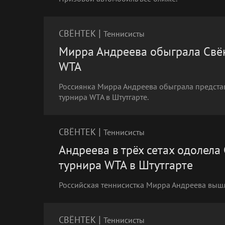
|
СВЁНТЕК
Теннисисты
Мирра Андреева обыграла Свён
WTA
Россиянка Мирра Андреева обыграла представ
турнира WTA в Штутгарте.
|
СВЁНТЕК
Теннисисты
Андреева в трёх сетах одолела
турнира WTA в Штутгарте
Российская теннисистка Мирра Андреева вышл
|
СВЁНТЕК
Теннисисты