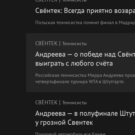
Свёнтек: Всегда приятно возвр
Польская теннисистка помнит финал в Мадри
|
СВЁНТЕК
Теннисисты
Андреева — о победе над Свёнте
выиграть с любого счёта
Российская теннисистка Мирра Андреева прок
четвертьфинале турнира WTA в Штутгарте.
|
СВЁНТЕК
Теннисисты
Андреева — в полуфинале Штут
у грозной Свентек
Призовой автомобиль все ближе.