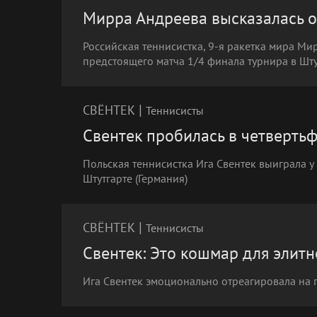
Мирра Андреева высказалась о
Российская теннисистка, 9-я ракетка мира М
предстоящего матча 1/4 финала турнира в Штут
|
СВЁНТЕК
Теннисисты
Свентек пробилась в четвертьф
Польская теннисистка Ига Свентек выиграла у
Штутгарте (Германия)
|
СВЁНТЕК
Теннисисты
Свентек: Это кошмар для элитн
Ига Свентек эмоционально отреагировала на