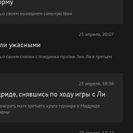
орму
сь о своем нынешнем самочувствии
25 апреля, 20:07
ыли ужасными
ь о своем снятии с поединка против Энн Ли в третьем
25 апреля, 18:36
риде, снявшись по ходу игры с Ли
оиграть матч третьего круга турнира в Мадриде
равмы
23 апреля, 13:22