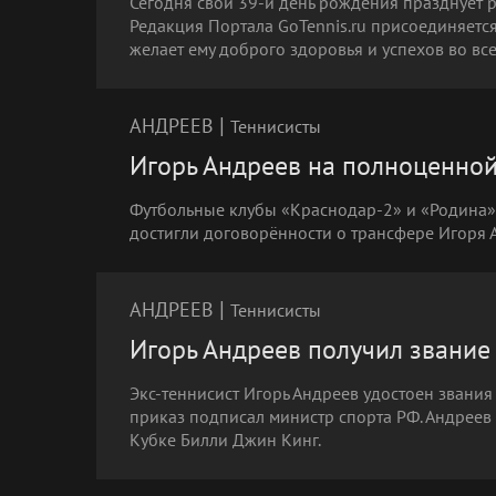
Сегодня свой 39-й день рождения празднует р
Редакция Портала GoTennis.ru присоединяетс
желает ему доброго здоровья и успехов во вс
|
АНДРЕЕВ
Теннисисты
Игорь Андреев на полноценной 
Футбольные клубы «Краснодар-2» и «Родина»
достигли договорённости о трансфере Игоря 
|
АНДРЕЕВ
Теннисисты
Игорь Андреев получил звание
Экс-теннисист Игорь Андреев удостоен звания
приказ подписал министр спорта РФ. Андреев 
Кубке Билли Джин Кинг.