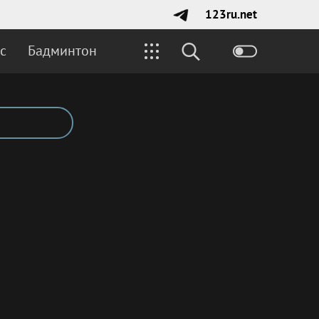
123ru.net
с
Бадминтон