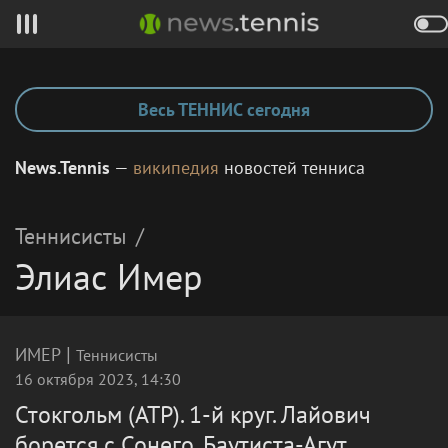
Весь ТЕННИС сегодня
News.Tennis
—
википедия
новостей тенниса
Теннисисты
/
Элиас Имер
|
ИМЕР
Теннисисты
16 октября 2023, 14:30
Стокгольм (ATP). 1-й круг. Лайович
борется с Сонего, Баутиста-Агут