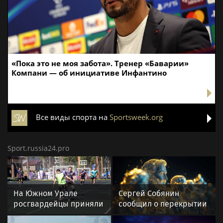
«Пока это не моя забота». Тренер «Баварии»
Компани — об инициативе Инфантино
Все виды спорта на
Sportsweek.org
Sport.russia24.pro
На Южном Урале
Сергей Собянин
росгвардейцы приняли
сообщил о перекрытии
участие в спортивных
дорог в Москве 8 и 9