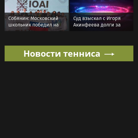
состязаниях,
августа
приуроченных ко Дню
физкультурника
Собянин: Московский
Суд взыскал с Игоря
школьник победил на
Акинфеева долги за
олимпиаде по
коммунальные услуги
искусственному
интеллекту
Новости тенниса