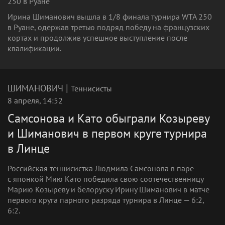
250 в Руане
Ирина Шиманович вышла в 1/8 финала турнира WTA 250
в Руане, одержав третью подряд победу на французских
кортах и продолжив успешное выступление после
квалификации.
|
ШИМАНОВИЧ
Теннисисты
8 апреля, 14:52
Самсонова и Като обыграли Козыреву
и Шиманович в первом круге турнира
в Линце
Российская теннисистка Людмила Самсонова в паре
с японкой Мию Като победила свою соотечественницу
Марию Козыреву и белоруску Ирину Шиманович в матче
первого круга парного разряда турнира в Линце — 6:2,
6:2.