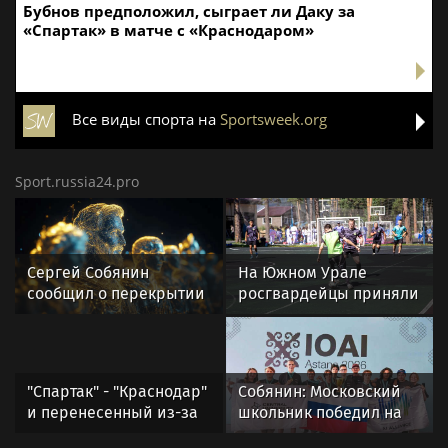
Бубнов предположил, сыграет ли Даку за
«Спартак» в матче с «Краснодаром»
Все виды спорта на
Sportsweek.org
Sport.russia24.pro
Сергей Собянин
На Южном Урале
сообщил о перекрытии
росгвардейцы приняли
дорог в Москве 8 и 9
участие в спортивных
августа
состязаниях,
приуроченных ко Дню
физкультурника
"Спартак" - "Краснодар"
Собянин: Московский
и перенесенный из-за
школьник победил на
урагана матч. Стартует
олимпиаде по