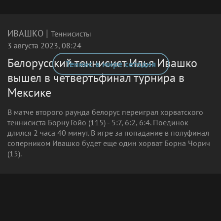
|
ИВАШКО
Теннисисты
3 августа 2023, 08:24
Белорусский теннисист Илья Ивашко
Теннис в мире сегодня
вышел в четвертьфинал турнира в
Мексике
В матче второго раунда белорус переиграл хорватского
теннисиста Борну Гойо (115) - 5:7, 6:2, 6:4. Поединок
длился 2 часа 40 минут. В игре за попадание в полуфинал
соперником Ивашко будет еще один хорват Борна Чорич
(15).