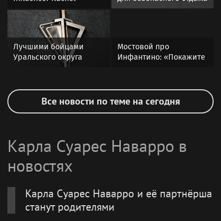
Stuhlmann braves cold
и водного спорта
in revealing low-cut top
определили в Москве
and skirt sending fans
wild
Лучшими бойцами
Мостовой про
Уральского округа
Инфантино: «Покажите
Росгвардии стали
его фотографию на
военнослужащие
улицах Москвы до ЧМ!
озерского соединения
48 из 50 человек
по охране важных
скажут, что не знают,
Все новости по теме на сегодня
государственных
кто это. Спросите у
объектов
футбольных людей –
кто был до Джанни? Я
Карла Суарес Наварро в
не помню»
новостях
Карла Суарес Наварро и её партнёрша
станут родителями