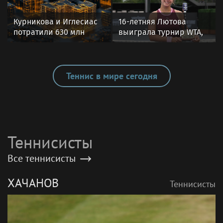
турнира WTA
Курникова и Иглесиас
16-летняя Лютова
потратили 630 млн
выиграла турнир WTA,
рублей на виллу в
«Спартак» победил
Майами
«Ахмат» в РПЛ. Главное
к утру
Теннис в мире сегодня
Теннисисты
Все теннисисты
ХАЧАНОВ
Теннисисты