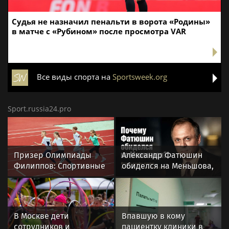
Судья не назначил пенальти в ворота «Родины»
в матче с «Рубином» после просмотра VAR
Все виды спорта на
Sportsweek.org
Sport.russia24.pro
Призер Олимпиады
Александр Фатюшин
Филиппов: Спортивные
обиделся на Меньшова,
мероприятия в Москве
когда не получил роль в
стали нормой жизни
«Любви и голубях»
В Москве дети
Впавшую в кому
сотрудников и
пациентку клиники в