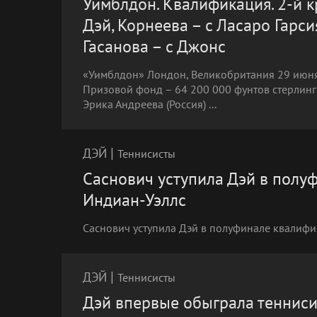
Уимблдон. Квалификация. 2-й к
Дэй, Корнеева – c Ласаро Гарси
Гасанова – с Джонс
«Уимблдон» Лондон, Великобритания 29 июня
Призовой фонд – 64 200 000 фунтов стерлинг
Эрика Андреева (Россия) ...
|
ДЭЙ
Теннисисты
Саснович уступила Дэй в полу
Индиан-Уэллс
Саснович уступила Дэй в полуфинале квалифи
|
ДЭЙ
Теннисисты
Дэй впервые обыграла тенниси