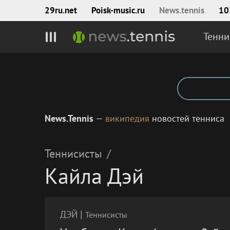
29ru.net
Poisk‑music.ru
News.tennis
10
Тенни
News.Tennis
—
википедия
новостей тенниса
Теннисисты
/
Кайла Дэй
|
ДЭЙ
Теннисисты