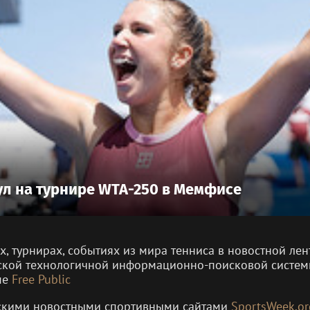
ул на турнире WTA-250 в Мемфисе
ах, турнирах, событиях из мира тенниса в новостной л
ской технологичной информационно-поисковой систе
ме
Free Public
рскими новостными спортивными сайтами
SportsWeek.or