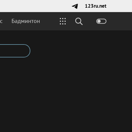
123ru.net
с
Бадминтон