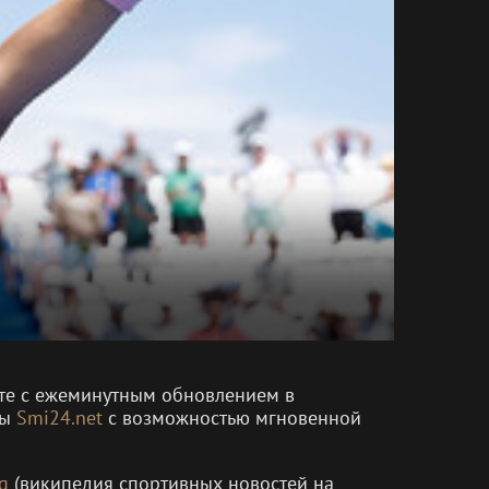
енте с ежеминутным обновлением в
мы
Smi24.net
с возможностью мгновенной
g
(википедия спортивных новостей на