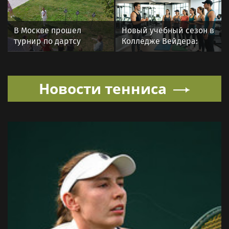
В Москве прошел
Новый учебный сезон в
турнир по дартсу
Колледже Вейдера:
от «Роснефти»
стартовали очные
программы подготовки
фитнес-тренеров и
Новости тенниса
специалистов
индустрии здоровья