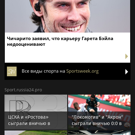
Чичарито заявил, что карьеру Гарета Бэйла
недооценивают
Все виды спорта на
Sportsweek.org
Sport.russia24.pro
ЦСКА и «Ростова»
"Локомотив" и "Акрон"
сыграли вничью в
сыграли вничью 0:0 в
третьем туре РПЛ
матче РПЛ