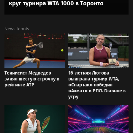
круг турнира WTA 1000 в Торонто
News.tennis
Теннисист Медведев
16-летняя Лютова
занял шестую строчку в
выиграла турнир WTA,
рейтинге ATP
«Спартак» победил
«Ахмат» в РПЛ. Главное к
утру