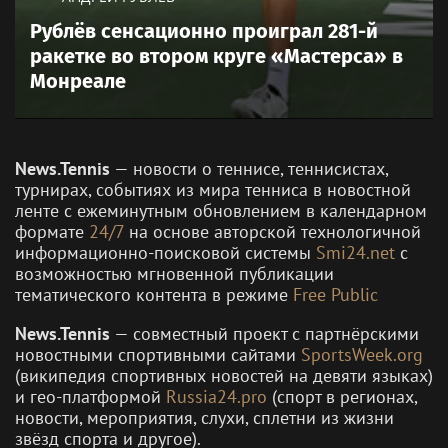
Рублёв сенсационно проиграл 281-й
ракетке во втором круге «Мастерса» в
Монреале
News.Tennis
— новости о теннисе, теннисистах,
турнирах, событиях из мира тенниса в новостной
ленте с ежеминутным обновлением в календарном
формате
24/7
на основе авторской технологичной
информационно-поисковой системы
Smi24.net
с
возможностью мгновенной публикации
тематического контента в режиме
Free Public
News.Tennis
— совместный проект с партнёрскими
новостными спортивными сайтами
SportsWeek.org
(википедия спортивных новостей на девяти языках)
и гео-платформой
Russia24.pro
(спорт в регионах,
новости, мероприятия, слухи, сплетни из жизни
звёзд спорта и другое).