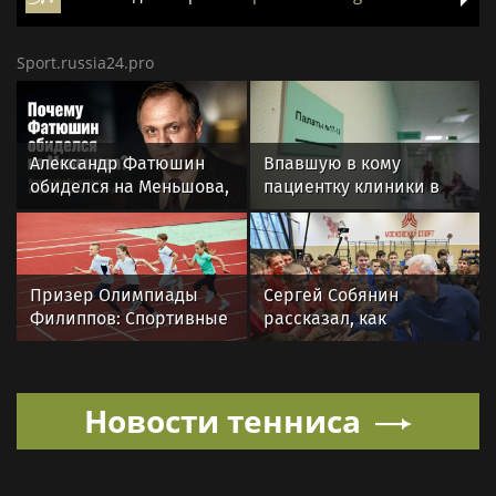
Sport.russia24.pro
Александр Фатюшин
Впавшую в кому
обиделся на Меньшова,
пациентку клиники в
когда не получил роль в
Москве спасли, ей
«Любви и голубях»
оказалась чемпионка
мира
Призер Олимпиады
Сергей Собянин
Филиппов: Спортивные
рассказал, как
мероприятия в Москве
отреставрируют
стали нормой жизни
знаменитый
спортивный комплекс
Новости тенниса
столицы