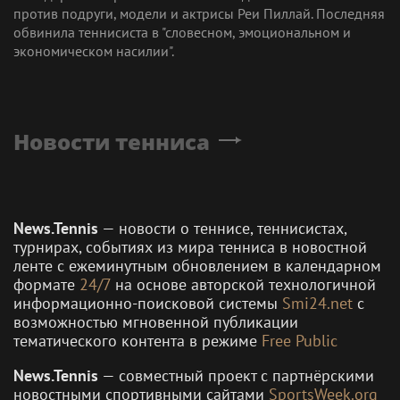
против подруги, модели и актрисы Реи Пиллай. Последняя
обвинила теннисиста в "словесном, эмоциональном и
экономическом насилии".
Новости тенниса
News.Tennis
— новости о теннисе, теннисистах,
турнирах, событиях из мира тенниса в новостной
ленте с ежеминутным обновлением в календарном
формате
24/7
на основе авторской технологичной
информационно-поисковой системы
Smi24.net
с
возможностью мгновенной публикации
тематического контента в режиме
Free Public
News.Tennis
— совместный проект с партнёрскими
новостными спортивными сайтами
SportsWeek.org