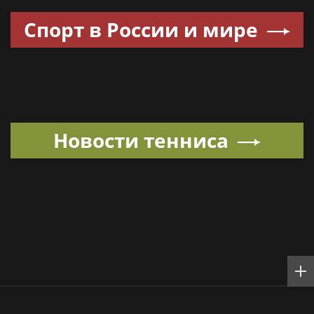
Спорт в России и мире
Новости тенниса
Обратная связь:
mail@29ru.net
18+
Copyright © 2021–
103news.com