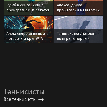
Рублёв сенсационно
Александрова
проиграл 281-й ракетке
пробилась в четвертый
во втором круге
круг турнира WTA 1000
«Мастерса» в Монреале
в Торонто
Александрова вышла в
Теннисистка Лютова
четвертый круг WTA
выиграла первый
1000 в Торонто
турнир под эгидой WTA
Теннисисты
Все теннисисты