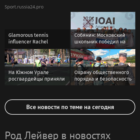
Sport.russia24.pro
Glamorous tennis
Собянин: Московский
influencer Rachel
школьник победил на
Stuhlmann braves cold
олимпиаде по
in revealing low-cut top
искусственному
and skirt sending fans
интеллекту
wild
На Южном Урале
Охрану общественного
росгвардейцы приняли
порядка и безопасность
участие в спортивных
на футбольном матче в
состязаниях,
Москве обеспечила
приуроченных ко Дню
Росгвардия
физкультурника
Все новости по теме на сегодня
Род Лейвер в новостях