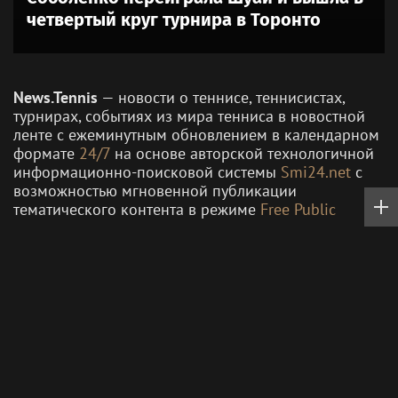
четвертый круг турнира в Торонто
News.Tennis
— новости о теннисе, теннисистах,
турнирах, событиях из мира тенниса в новостной
ленте с ежеминутным обновлением в календарном
формате
24/7
на основе авторской технологичной
информационно-поисковой системы
Smi24.net
с
возможностью мгновенной публикации
тематического контента в режиме
Free Public
News.Tennis
— совместный проект с партнёрскими
новостными спортивными сайтами
SportsWeek.org
(википедия спортивных новостей на девяти языках)
и гео-платформой
Russia24.pro
(спорт в регионах,
новости, мероприятия, слухи, сплетни из жизни
звёзд спорта и другое).
Опубликовать свою новость в любом
городе
и
регионе, а также на
любом языке
мира можно