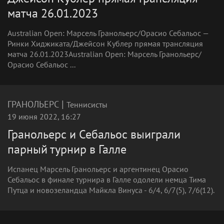
матча 26.01.2023
Australian Open: Марсель Гранольерс/Орасио Себальос —
Ринки Хиджиката/Джейсон Кублер прямая трансляция
матча 26.01.2023Australian Open: Марсель Гранольерс/
Орасио Себальос ...
|
ГРАНОЛЬЕРС
Теннисисты
19 июня 2022, 16:27
Гранольерс и Себальос выиграли
парный турнир в Галле
Испанец Марсель Гранольерс и аргентинец Орасио
Себальос в финале турнира в Галле одолели немца Тима
Путца и новозеландца Майкла Винуса - 6/4, 6/7(5), 7/6(12).