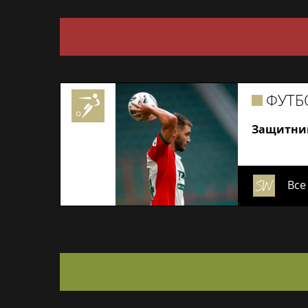
ФУТБ
Защитник
Все