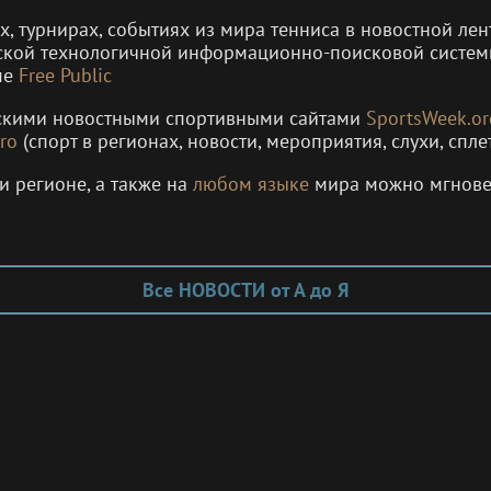
ах, турнирах, событиях из мира тенниса в новостной л
ской технологичной информационно-поисковой систе
ме
Free Public
рскими новостными спортивными сайтами
SportsWeek.or
ro
(спорт в регионах, новости, мероприятия, слухи, спле
и регионе, а также на
любом языке
мира можно мгнов
Все НОВОСТИ от А до Я