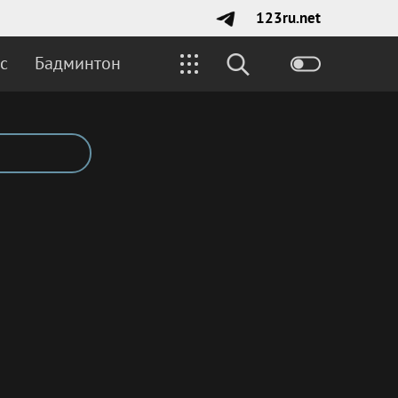
123ru.net
с
Бадминтон