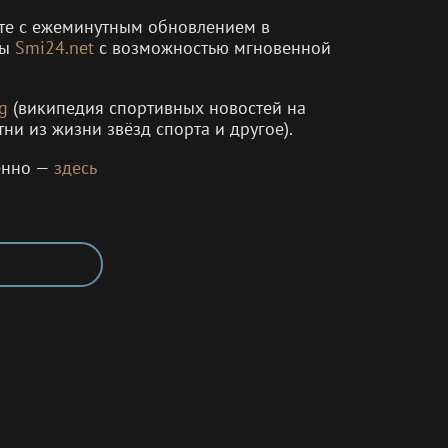
енте с ежеминутным обновлением в
мы
Smi24.net
с возможностью мгновенной
g
(википедия спортивных новостей на
тни из жизни звёзд спорта и другое).
енно —
здесь