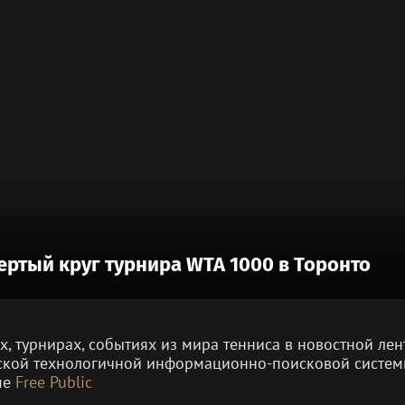
ертый круг турнира WTA 1000 в Торонто
ах, турнирах, событиях из мира тенниса в новостной л
ской технологичной информационно-поисковой систе
ме
Free Public