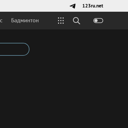
123ru.net
с
Бадминтон