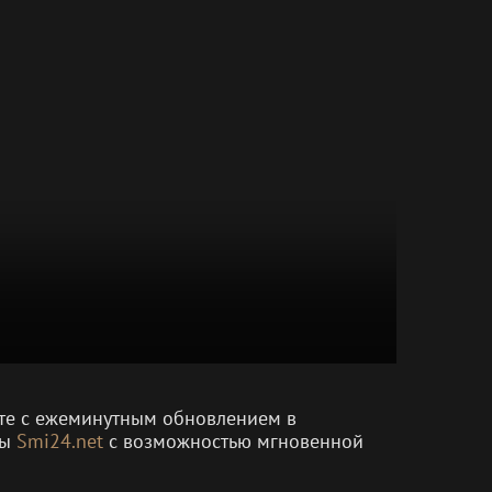
енте с ежеминутным обновлением в
мы
Smi24.net
с возможностью мгновенной