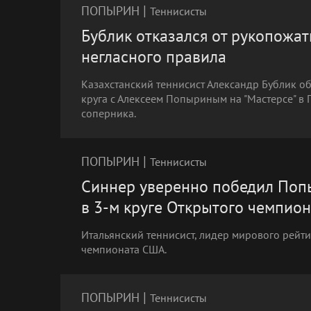
|
ПОПЫРИН
Теннисисты
Бублик отказался от рукопожа
негласного правила
Казахстанский теннисист Александр Бублик об
круга с Алексеем Попыриным на "Мастерсе" в
соперника.
|
ПОПЫРИН
Теннисисты
Синнер уверенно победил Поп
в 3-м круге Открытого чемпио
Итальянский теннисист, лидер мирового рейт
чемпионата США.
|
ПОПЫРИН
Теннисисты