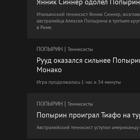
Янник Синнер одолел Попырин
Итальянский теннисист Янник Синнер, возгла
австралийца Алексея Попырина в третьем круг
в Риме.
|
ПОПЫРИН
Теннисисты
Рууд оказался сильнее Попырин
Монако
Игра продолжалась 1 час и 34 минуты
|
ПОПЫРИН
Теннисисты
Попырин проиграл Тиафо на ту
Австралийский теннисист уступил американцу