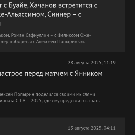
т с Буайе, Хачанов встретится с
е-Альяссимом, Синнер – с
и
аком, Роман Сафиуллин – с Феликсом Оже-
нер поборется с Алексеем Попыриным.
28 августа 2025, 11:19
настрое перед матчем с Янником
 Алексей Попырин поделился своими мыслями
ионата США — 2025, где ему предстоит сыграть
13 августа 2025, 04:11