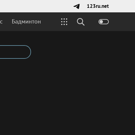
123ru.net
с
Бадминтон