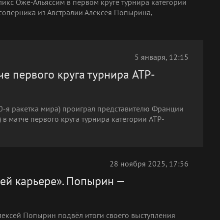
ликс Оже-Альяссим в первом круге турнира категории
соперника из Австралии Алексея Попырина,
5 января, 12:15
е первого круга турнира ATP-
0-я ракетка мира) проиграл представителю Франции
) в матче первого круга турнира категории ATP-
28 ноября 2025, 17:56
ей карьере». Попырин —
Алексей Попырин подвёл итоги своего выступления