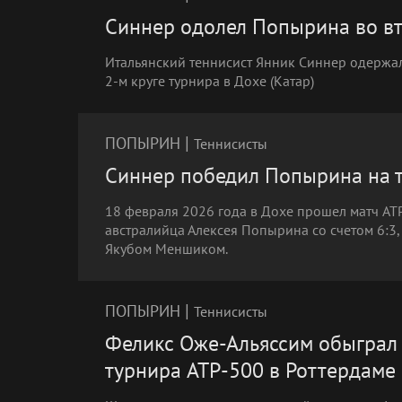
Синнер одолел Попырина во вт
Итальянский теннисист Янник Синнер одержа
2-м круге турнира в Дохе (Катар)
|
ПОПЫРИН
Теннисисты
Синнер победил Попырина на т
18 февраля 2026 года в Дохе прошел матч AT
австралийца Алексея Попырина со счетом 6:3, 
Якубом Меншиком.
|
ПОПЫРИН
Теннисисты
Феликс Оже-Альяссим обыграл 
турнира ATP-500 в Роттердаме