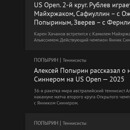
US Open. 2-й круг. Рублев играе
Майхржаком, Сафиуллин – с Ож
Попыриным, Зверев – с Фернл
Карен Хачанов встретится с Камилем Майхрж
Альяссимом. Действующий чемпион Янник Син
|
ПОПЫРИН
Теннисисты
Алексей Попырин рассказал о 
Синнером на US Open — 2025
36-я ракетка мира австралийский теннисист
накануне матча второго круга Открытого чемп
с Янником Синнером.
|
ПОПЫРИН
Теннисисты