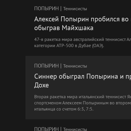
|
ПОПЫРИН
Теннисисты
Алексей Попырин пробился во в
обыграв Майхшака
47-я ракетка мира австралийский теннисист 
категории ATP-500 в Дубае (ОАЭ).
|
ПОПЫРИН
Теннисисты
Синнер обыграл Попырина и пр
Дохе
Вторая ракетка мира итальянский теннисист 
спортсменом Алексеем Попыриным во втором к
итальянца со счетом 6:3, 7:5.
|
ПОПЫРИН
Теннисисты