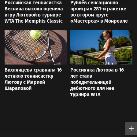
Российская теннисистка
Рублёв сенсационно
Веснина высоко оценила
проиграл 281-й ракетке
игру Лютовой в турнире
во втором круге
WTA The Memphis Classic
«Мастерса» в Монреале
Вихлянцева сравнила 16-
Россиянка Лютова в 16
летнюю теннисистку
лет стала
Лютову с Марией
победительницей
Шараповой
дебютного для нее
турнира WTA