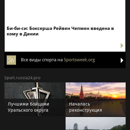
Би-би-си: Боксерша Рейвен Чепмен введена в
кому в Дании
Все виды спорта на
Sportsweek.org
Sport.russia24.pro
Лучшими бойцами
Началась
Уральского округа
реконструкция
Росгвардии стали
спортивного комплекса
военнослужащие
в Крылатском
озерского соединения