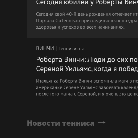
Сегодня юбилей у Роберты Вин
Сегодня свой 40-й день рождения отмечает ит
Портала GoTennis.ru присоединяется к поздра
здоровья и успехов во всех начинаниях.
|
ВИНЧИ
Теннисисты
Роберта Винчи: Люди до сих по
Сереной Уильямс, когда я побе
Итальянка Роберта Винчи вспомнила матч в п
американке Серене Уильямс завоевать календ
после того матча с Сереной, и я очень это ценю
Новости тенниса