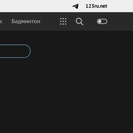
123ru.net
с
Бадминтон