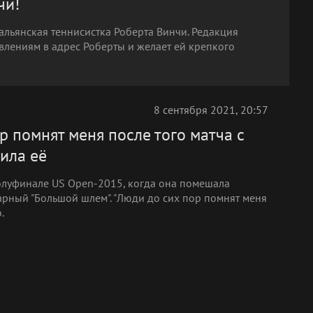
чи!
альянская теннисистка Роберта Винчи. Редакция
влениям в адрес Роберты и желает ей крепкого
8 сентября 2021, 20:57
р помнят меня после того матча с
дила её
олуфинале US Open-2015, когда она помешала
арный "Большой шлем". "Люди до сих пор помнят меня
.