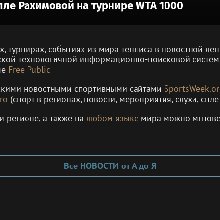
лле Рахимовой на турнире WTA 1000
ах, турнирах, событиях из мира тенниса в новостной л
ской технологичной информационно-поисковой систе
ме
Free Public
рскими новостными спортивными сайтами
SportsWeek.or
ro
(спорт в регионах, новости, мероприятия, слухи, спле
и регионе, а также на
любом языке
мира можно мгнов
Все НОВОСТИ от А до Я