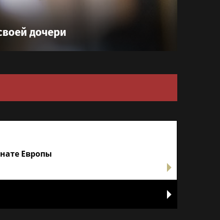
своей дочери
онате Европы