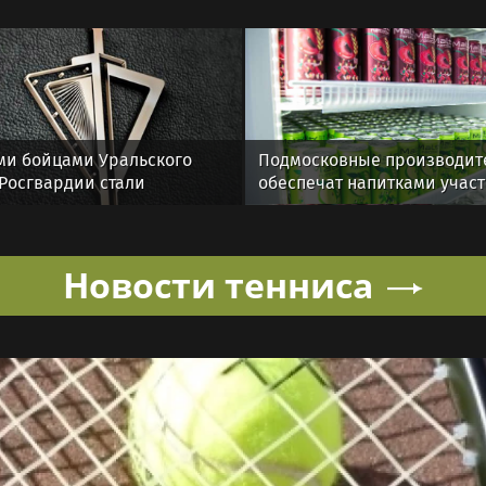
и бойцами Уральского
Подмосковные производит
 Росгвардии стали
обеспечат напитками учас
служащие озерского
выставки «День поля»
ения по охране важных
рственных объектов
Новости тенниса