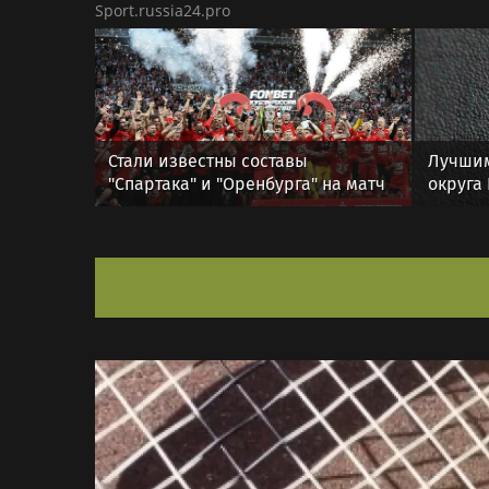
Sport.russia24.pro
Стали известны составы
Лучшим
"Спартака" и "Оренбурга" на матч
округа
Кубка России
военно
соедин
госуда