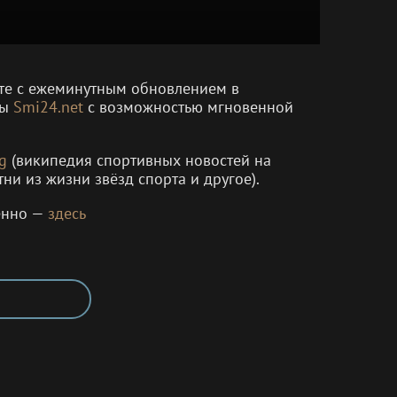
енте с ежеминутным обновлением в
мы
Smi24.net
с возможностью мгновенной
g
(википедия спортивных новостей на
тни из жизни звёзд спорта и другое).
енно —
здесь