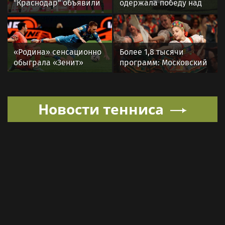
"Краснодар" объявили
одержала победу над
стартовые составы на
«Зенитом» со счетом 2:1
матч 3-го тура РПЛ
в матче РПЛ
«Родина» сенсационно
Более 1,8 тысячи
обыграла «Зенит»
программ: Московский
и одержала первую
дворец пионеров
победу в РПЛ
открывает запись в
кружки и секции на
Новости тенниса
новый учебный год