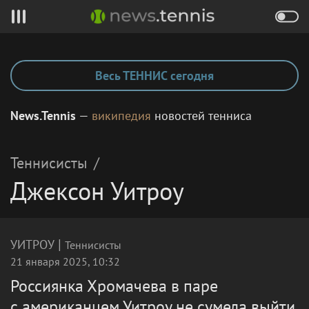
Весь ТЕННИС сегодня
News.Tennis
—
википедия
новостей тенниса
Теннисисты
/
Джексон Уитроу
|
УИТРОУ
Теннисисты
21 января 2025, 10:32
Россиянка Хромачева в паре
с американцем Уитроу не сумела выйти