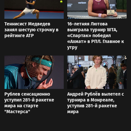
Теннисист Медведев
16-летняя Лютова
занял шестую строчку в
выиграла турнир WTA,
рейтинге ATP
«Спартак» победил
«Ахмат» в РПЛ. Главное к
утру
Рублев сенсационно
Андрей Рублёв вылетел с
уступил 281-й ракетке
турнира в Монреале,
мира на старте
уступив 281-й ракетке
"Мастерса"
мира