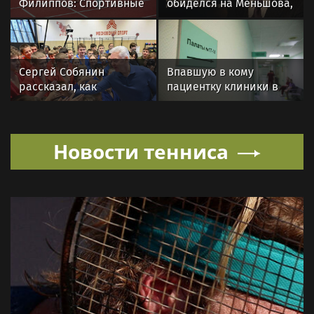
Филиппов: Спортивные
обиделся на Меньшова,
мероприятия в Москве
когда не получил роль в
стали нормой жизни
«Любви и голубях»
Сергей Собянин
Впавшую в кому
рассказал, как
пациентку клиники в
отреставрируют
Москве спасли, ей
знаменитый
оказалась чемпионка
спортивный комплекс
мира
Новости тенниса
столицы