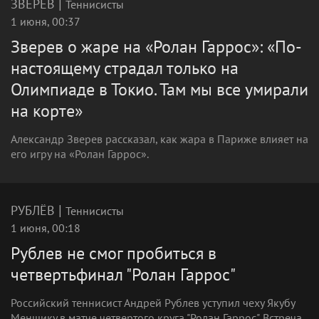
|
ЗВЕРЕВ
Теннисисты
1 июня, 00:37
Зверев о жаре на «Ролан Гаррос»: «По-
настоящему страдал только на
Олимпиаде в Токио. Там мы все умирали
на корте»
Александр Зверев рассказал, как жара в Париже влияет на
его игру на «Ролан Гаррос».
|
РУБЛЁВ
Теннисисты
1 июня, 00:18
Рублев не смог пробиться в
четвертьфинал "Ролан Гаррос"
Российский теннисист Андрей Рублев уступил чеху Якубу
Меншику в матче четвертого круга "Ролан Гаррос". Встреча