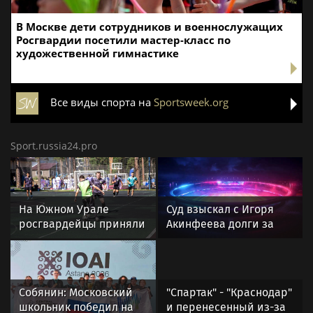
В Москве дети сотрудников и военнослужащих
Росгвардии посетили мастер-класс по
художественной гимнастике
Все виды спорта на
Sportsweek.org
Sport.russia24.pro
На Южном Урале
Суд взыскал с Игоря
росгвардейцы приняли
Акинфеева долги за
участие в спортивных
коммунальные услуги
состязаниях,
приуроченных ко Дню
физкультурника
Собянин: Московский
"Спартак" - "Краснодар"
школьник победил на
и перенесенный из-за