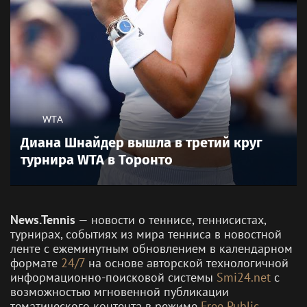
WTA
Диана Шнайдер вышла в третий круг
турнира WTA в Торонто
News.Tennis
— новости о теннисе, теннисистах,
турнирах, событиях из мира тенниса в новостной
ленте с ежеминутным обновлением в календарном
формате
24/7
на основе авторской технологичной
информационно-поисковой системы
Smi24.net
с
возможностью мгновенной публикации
тематического контента в режиме
Free Public